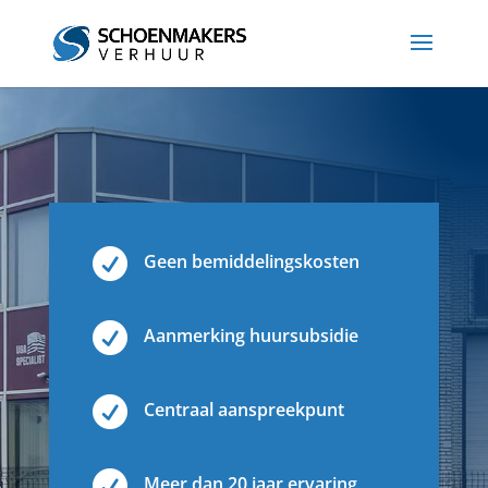

Geen bemiddelingskosten

Aanmerking huursubsidie

Centraal aanspreekpunt

Meer dan 20 jaar ervaring